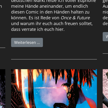
deutschen Markt reibe ich voller Euphorie
ge
n
meine Hände aneinander, um endlich
Au
diesen Comic in den Händen halten zu
ni
können. Es ist Rede von
Once & Future
de
und warum ihr euch auch freuen solltet,
de
dass verrate ich euch hier.
W
Weiterlesen …