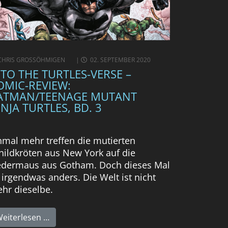
CHRIS GROSSÖHMIGEN
02. SEPTEMBER 2020
NTO THE TURTLES-VERSE –
OMIC-REVIEW:
ATMAN/TEENAGE MUTANT
INJA TURTLES, BD. 3
nmal mehr treffen die mutierten
hildkröten aus New York auf die
edermaus aus Gotham. Doch dieses Mal
t irgendwas anders. Die Welt ist nicht
hr dieselbe.
eiterlesen …