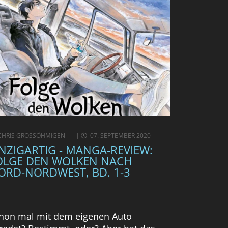
CHRIS GROSSÖHMIGEN
07. SEPTEMBER 2020
INZIGARTIG - MANGA-REVIEW:
OLGE DEN WOLKEN NACH
ORD-NORDWEST, BD. 1-3
hon mal mit dem eigenen Auto