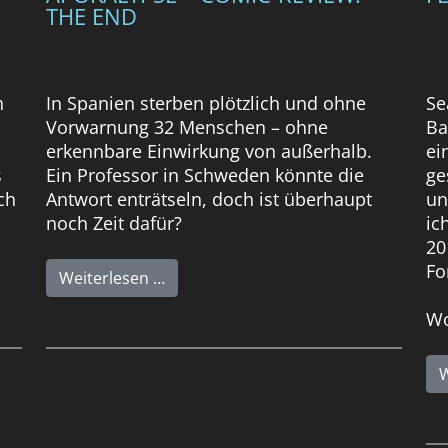
THE END
h
In Spanien sterben plötzlich und ohne
Se
Vorwarnung 32 Menschen – ohne
Ba
erkennbare Einwirkung von außerhalb.
ei
s
Ein Professor in Schweden könnte die
ge
ch
Antwort enträtseln, doch ist überhaupt
un
noch Zeit dafür?
ic
20
Fo
Weiterlesen …
Wo
W