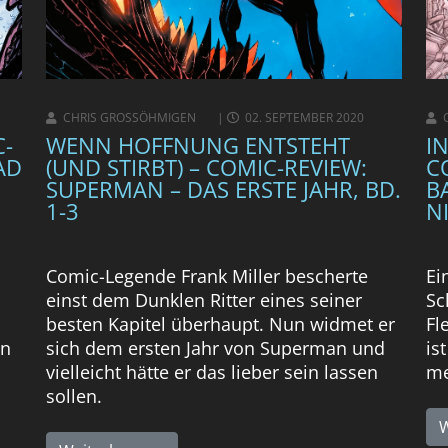
CHRIS GROSSÖHMIGEN
02. SEPTEMBER 2020
C-
WENN HOFFNUNG ENTSTEHT
I
AD
(UND STIRBT) – COMIC-REVIEW:
C
SUPERMAN – DAS ERSTE JAHR, BD.
B
1-3
N
Comic-Legende Frank Miller bescherte
Ei
einst dem Dunklen Ritter eines seiner
Sc
besten Kapitel überhaupt. Nun widmet er
Fl
in
sich dem ersten Jahr von Superman und
is
vielleicht hätte er das lieber sein lassen
me
sollen.
W