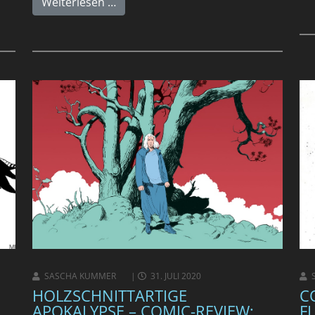
Weiterlesen …
SASCHA KUMMER
31. JULI 2020
HOLZSCHNITTARTIGE
C
APOKALYPSE – COMIC-REVIEW:
F