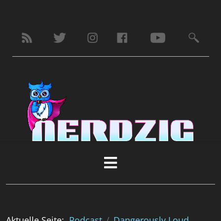
Aktuelle Seite:
Podcast
Dangerously Loud