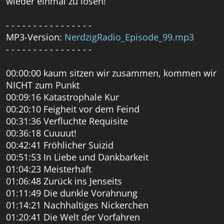
wieder einmal zu lösen!
- - - - - - - - - - - - - - - -
MP3-Version:
NerdzigRadio_Episode_99.mp3
- - - - - - - - - - - - - - - -
00:00:00 kaum sitzen wir zusammen, kommen wir
NICHT zum Punkt
00:09:16 Katastrophale Kur
00:20:10 Feigheit vor dem Feind
00:31:36 Verfluchte Requisite
00:36:18 Cuuuut!
00:42:41 Fröhlicher Suizid
00:51:53 In Liebe und Dankbarkeit
01:04:23 Meisterhaft
01:06:48 Zurück ins Jenseits
01:11:49 Die dunkle Vorahnung
01:14:21 Nachhaltiges Nickerchen
01:20:41 Die Welt der Vorfahren