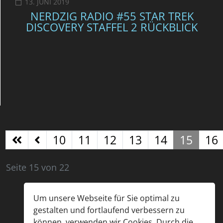
13. JUNI 2019
NERDZIG RADIO #55 STAR TREK
DISCOVERY STAFFEL 2 RÜCKBLICK
10
11
12
13
14
15
16
Seite 15 von 22
Um unsere Webseite für Sie optimal zu
gestalten und fortlaufend verbessern zu
können, verwenden wir Cookies. Durch die